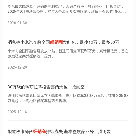
华东最大民营豪车经销商宝利德已进入破产程序，总部停业、门店查封，
2025年9月被法院受理，实控人余海军多次被限消，涉执行金额超18亿元。
2026-01-30
消息称小米汽车给全国
经销商
发红包：最少10万，最多50万
小米向全国车融合店发放补贴，新建门店最高获50万元，累计超亿元，旨在
激励经销商并缓解线下压力。
2025-12-20
30万级的玛莎拉蒂格雷嘉两天被一抢而空
玛莎拉蒂格雷嘉因清库存大幅降价，燃油版裸车38.88万元起，纯电版35.88
万元起，上海地区低配车型两天售罄。
2025-12-16
报道称康师傅
经销商
持续流失 基本盘饮品业务下滑明显