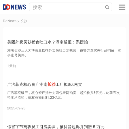
DoNews
> 长沙
美团外卖员朝餐食吐口水？湖南通报：系摆拍
湖南长沙三人为博流量摆拍外卖员吐口水视频，被警方查实并行政拘留，涉
事账号关停。
1天前
广汽菲克核心资产湖南
长沙
工厂拟8亿甩卖
广汽菲克破产，核心资产拆分为两包挂网拍卖，起拍价共8亿元，此前五次
拍卖均流拍，债权总额达81.23亿元。
2025-09-28
假冒字节离职员工引流卖课，被抖音起诉并判赔 5 万元