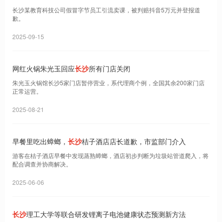
长沙某教育科技公司假冒字节员工引流卖课，被判赔抖音5万元并登报道
歉。
2025-09-15
网红火锅朱光玉回应
长沙
所有门店关闭
朱光玉火锅馆长沙5家门店暂停营业，系代理商个例，全国其余200家门店
正常运营。
2025-08-21
早餐里吃出蟑螂，
长沙
桔子酒店店长道歉，市监部门介入
游客在桔子酒店早餐中发现蒸熟蟑螂，酒店初步判断为垃圾站管道爬入，将
配合调查并协商解决。
2025-06-06
长沙
理工大学等联合研发锂离子电池健康状态预测新方法