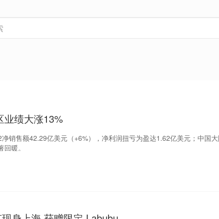
业绩大涨13%
2净销售额42.29亿美元（+6%），净利润扭亏为盈达1.62亿美元；中国大
著回暖。
克现身上海 获赠限定 Labubu