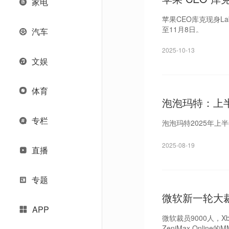
家电
苹果CEO库克现身L
至11月8日。
汽车
2025-10-13
文娱
体育
泡泡玛特：上半
专栏
泡泡玛特2025年上半年
2025-08-19
直播
专题
微软新一轮大裁
APP
微软裁员9000人，
ZeniMax Online