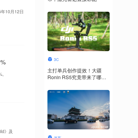
年10月12日
3C
5%
主打单兵创作提效！大疆
%。
Ronin RS5究竟带来了哪些
升级？
ld》及
汽车