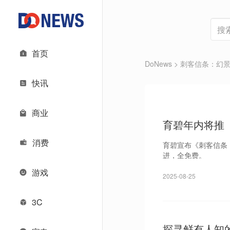
首页
DoNews
> 刺客信条：幻
快讯
商业
育碧年内将推
消费
育碧宣布《刺客信条
进，全免费。
游戏
2025-08-25
3C
探寻鲜有人知