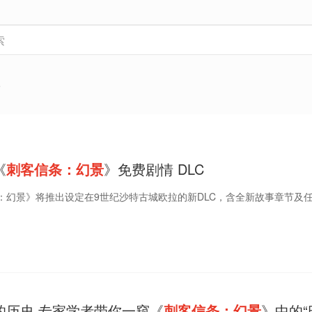
景
《
刺客信条：幻景
》免费剧情 DLC
：幻景》将推出设定在9世纪沙特古城欧拉的新DLC，含全新故事章节及
的历史 专家学者带你一窥《
刺客信条：幻景
》中的