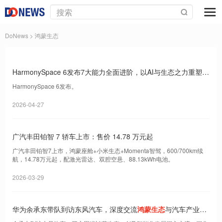
DoNews
> 鸿蒙生态
HarmonySpace 6发布7大能力全面进阶，以AI与生态之力重塑智
慧出行新纪元
HarmonySpace 6发布。
2026-04-27
广汽丰田铂智 7 轿车上市：售价 14.78 万元起
广汽丰田铂智7上市，鸿蒙座舱+小米生态+Momenta智驾，600/700km续
航，14.78万元起，配激光雷达、双腔空悬、88.13kWh电池。
2026-03-29
华为余承东带队到访东风汽车，深度交流
鸿蒙生态
与汽车产业融
合未来