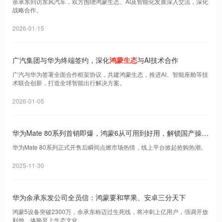
余承东到访东风汽车，双方围绕鸿蒙生态、AI及智能化发展深入交流，深化
战略合作。
2026-01-15
广汽集团与华为终端签约，深化
鸿蒙生态
与AI技术合作
广汽与华为签署全面合作框架协议，共建鸿蒙生态，推进AI、智能座舱等技
术联合创新，打造全球智能出行解决方案。
2026-01-05
华为Mate 80系列首销即爆，鸿蒙6从可用到好用，解锁国产操作
系统新高度
华为Mate 80系列正式开售后瞬间点燃市场热情，线上平台掀起抢购热潮。
2025-11-30
华为余承东发公司全员信：鸿蒙要和苹果、安卓三分天下
鸿蒙5设备突破2300万，余承东称迈过生死线，将冲刺上亿用户，强调开放
利他、体验至上生态文化。