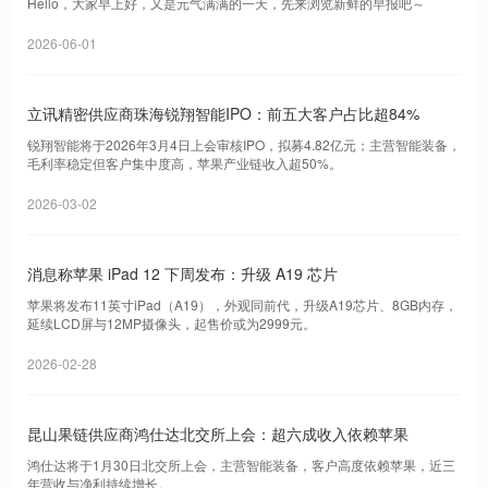
Hello，大家早上好，又是元气满满的一天，先来浏览新鲜的早报吧～
2026-06-01
立讯精密供应商珠海锐翔智能IPO：前五大客户占比超84%
锐翔智能将于2026年3月4日上会审核IPO，拟募4.82亿元；主营智能装备，
毛利率稳定但客户集中度高，苹果产业链收入超50%。
2026-03-02
消息称苹果 iPad 12 下周发布：升级 A19 芯片
苹果将发布11英寸iPad（A19），外观同前代，升级A19芯片、8GB内存，
延续LCD屏与12MP摄像头，起售价或为2999元。
2026-02-28
昆山果链供应商鸿仕达北交所上会：超六成收入依赖苹果
鸿仕达将于1月30日北交所上会，主营智能装备，客户高度依赖苹果，近三
年营收与净利持续增长。