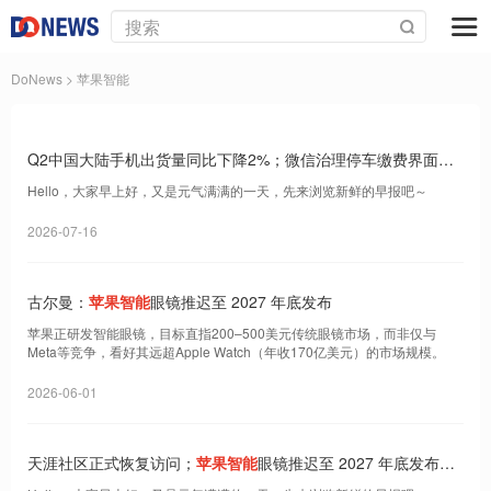
DoNews
> 苹果智能
Q2中国大陆手机出货量同比下降2%；微信治理停车缴费界面广
告；苹果 Apple 智能通过备案｜Do早报
Hello，大家早上好，又是元气满满的一天，先来浏览新鲜的早报吧～
2026-07-16
古尔曼：
苹果智能
眼镜推迟至 2027 年底发布
苹果正研发智能眼镜，目标直指200–500美元传统眼镜市场，而非仅与
Meta等竞争，看好其远超Apple Watch（年收170亿美元）的市场规模。
2026-06-01
天涯社区正式恢复访问；
苹果智能
眼镜推迟至 2027 年底发布；
《给阿嬷的情书》登顶 5 月票房｜Do早报