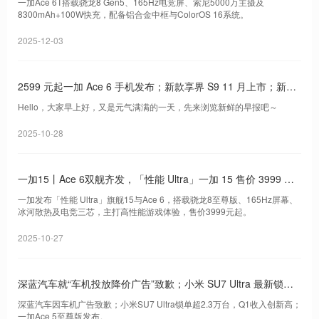
一加Ace 6T搭载骁龙8 Gen5、165Hz电竞屏、索尼5000万主摄及
8300mAh+100W快充，配备铝合金中框与ColorOS 16系统。
2025-12-03
2599 元起一加 Ace 6 手机发布；新款享界 S9 11 月上市；新款
享界 S9 11 月上市｜Do早报
Hello，大家早上好，又是元气满满的一天，先来浏览新鲜的早报吧～
2025-10-28
一加15丨Ace 6双舰齐发，「性能 Ultra」一加 15 售价 3999 元
起
一加发布「性能 Ultra」旗舰15与Ace 6，搭载骁龙8至尊版、165Hz屏幕、
冰河散热及电竞三芯，主打高性能游戏体验，售价3999元起。
2025-10-27
深蓝汽车就“车机投放降价广告”致歉；小米 SU7 Ultra 最新锁单
数超 2.3 万台；一加 Ace 5 至尊版手机发布｜Do早报
深蓝汽车因车机广告致歉；小米SU7 Ultra锁单超2.3万台，Q1收入创新高；
一加Ace 5至尊版发布。