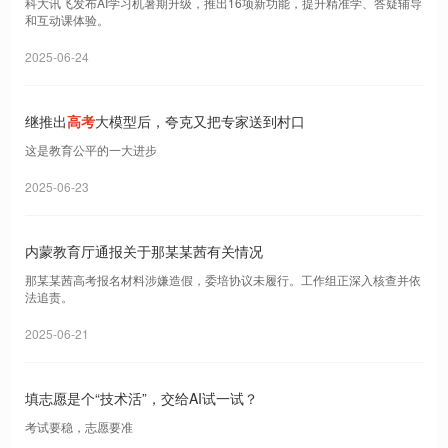
科大讯飞发布AI学习机暑期升级，推出16项新功能，提升精准学、答疑辅导
和互动课体验。
2025-06-24
继推出
高考
大模型后，夸克又把专家送到村口
这是教育公平的一大进步
2025-06-23
内蒙教育厅通报关于那某某茜有关情况
那某某茜高考报名材料涉嫌造假，委培协议未履行。工作组正深入核查并依
法追责。
2025-06-21
填志愿是个“技术活”，交给AI试一试？
考试要稳，志愿要准