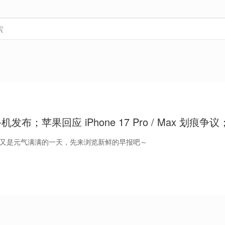
机发布；苹果回应 iPhone 17 Pro / Max 划痕争
S 进取型上市｜Do早报
好，又是元气满满的一天，先来浏览新鲜的早报吧～