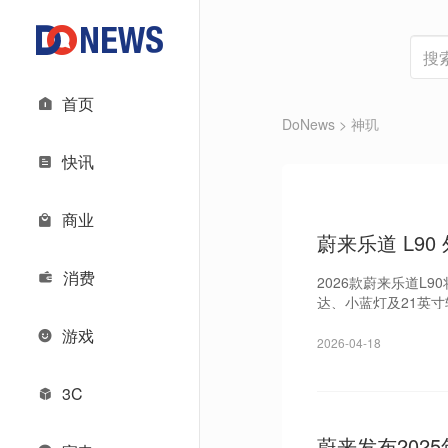
首页
DoNews
> 神玑
快讯
商业
蔚来乐道 L9
消费
2026款蔚来乐道L
达、小蓝灯及21英寸
游戏
2026-04-18
3C
蔚来发布202