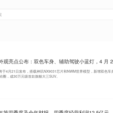
0 外观亮点公布：双色车身、辅助驾驶小蓝灯，4 月 2
90将于4月21日发布，搭载神玑NX9031芯片和NWM世界模型，新增双色
轮圈，成30万元级首款旗舰大三SUV。
5年第四季度及全年财报，四季度经营利润12.5亿元