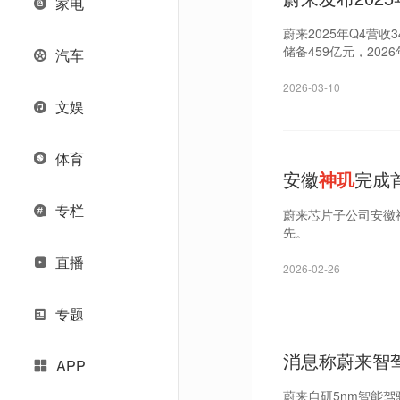
家电
蔚来2025年Q4营收
储备459亿元，202
汽车
2026-03-10
文娱
体育
安徽
神玑
完成
专栏
蔚来芯片子公司安徽神
先。
直播
2026-02-26
专题
消息称蔚来智
APP
蔚来自研5nm智能驾