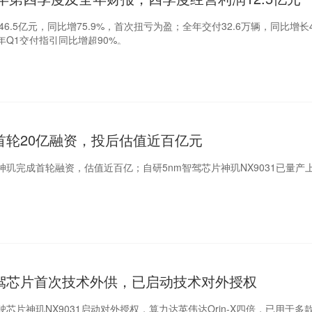
346.5亿元，同比增75.9%，首次扭亏为盈；全年交付32.6万辆，同比增长4
6年Q1交付指引同比增超90%。
首轮20亿融资，投后估值近百亿元
玑完成首轮融资，估值近百亿；自研5nm智驾芯片神玑NX9031已量产
驾芯片首次技术外供，已启动技术对外授权
驶芯片神玑NX9031启动对外授权，算力达英伟达Orin-X四倍，已用于多