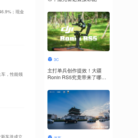
6.9%；现金
3C
主打单兵创作提效！大疆
上车，性能领
Ronin RS5究竟带来了哪些
升级？
款新车并成立
汽车