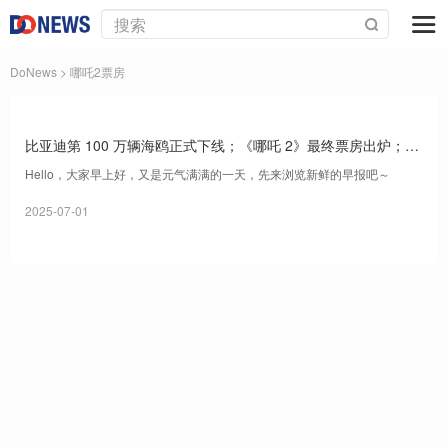
DoNews
> 哪吒2票房
比亚迪第 100 万辆海鸥正式下线；《哪吒 2》最终票房出炉；小
米上周新增锁单破 28 万｜Do早报
Hello，大家早上好，又是元气满满的一天，先来浏览新鲜的早报吧～
2025-07-01