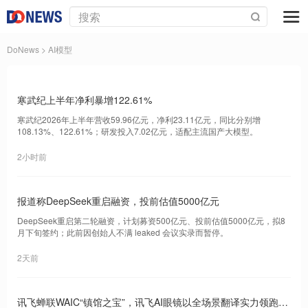
DoNews
> AI模型
寒武纪上半年净利暴增122.61%
寒武纪2026年上半年营收59.96亿元，净利23.11亿元，同比分别增
108.13%、122.61%；研发投入7.02亿元，适配主流国产大模型。
2小时前
报道称DeepSeek重启融资，投前估值5000亿元
DeepSeek重启第二轮融资，计划募资500亿元、投前估值5000亿元，拟8
月下旬签约；此前因创始人不满 leaked 会议实录而暂停。
2天前
讯飞蝉联WAIC“镇馆之宝”，讯飞AI眼镜以全场景翻译实力领跑AI