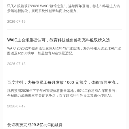
终端商业化
讯飞AI眼镜获评2026 WAIC“镇馆之宝”，连续两年登顶，标志AI终端进入场
景落地新阶段，展现系统性创新与商业化能力。
2026-07-19
WAIC主会场重磅认可，教育科技独角兽海亮科服双榜入选
WAIC 2026语料创新论坛聚焦AI语料与产业落地，海亮科服入选全球AI产业
图谱及Top50榜单，彰显教育AI在场景适配。
2026-07-18
百度沈抖：为每位员工每月发放 1000 元额度，体验市面主流大
模型产品
沈抖预测2026年下半年AI智能体将批量落地，90%工作将有AI深度参与；
全栈能力成未来三年关键竞争点；百度以福利引导员工常态化使用AI。
2026-07-17
爱诗科技完成29.8亿元C轮融资