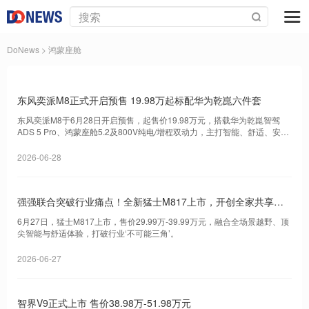
DoNews
> 鸿蒙座舱
东风奕派M8正式开启预售 19.98万起标配华为乾崑六件套
东风奕派M8于6月28日开启预售，起售价19.98万元，搭载华为乾崑智驾
ADS 5 Pro、鸿蒙座舱5.2及800V纯电/增程双动力，主打智能、舒适、安全
全维度‘黄金标准’。
2026-06-28
强强联合突破行业痛点！全新猛士M817上市，开创全家共享智
能越野新时代
6月27日，猛士M817上市，售价29.99万-39.99万元，融合全场景越野、顶
尖智能与舒适体验，打破行业‘不可能三角’。
2026-06-27
智界V9正式上市 售价38.98万-51.98万元