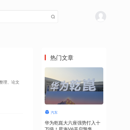
热门文章
研整理、论文
汽车
华为乾崑大六座强势打入十
万级！星海V6开启预售