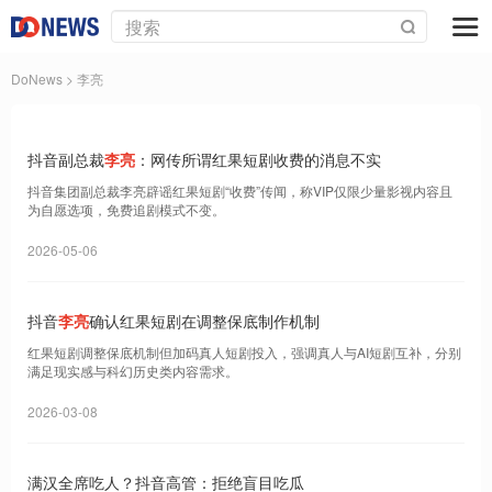
DoNews
> 李亮
抖音副总裁
李亮
：网传所谓红果短剧收费的消息不实
抖音集团副总裁李亮辟谣红果短剧“收费”传闻，称VIP仅限少量影视内容且
为自愿选项，免费追剧模式不变。
2026-05-06
抖音
李亮
确认红果短剧在调整保底制作机制
红果短剧调整保底机制但加码真人短剧投入，强调真人与AI短剧互补，分别
满足现实感与科幻历史类内容需求。
2026-03-08
满汉全席吃人？抖音高管：拒绝盲目吃瓜