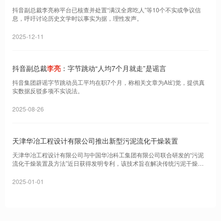
抖音副总裁李亮称平台已核查并处置“满汉全席吃人”等10个不实或争议信
息，呼吁讨论历史文学时以事实为据，理性发声。
2025-12-11
抖音副总裁
李亮
：字节跳动“人均7个月就走”是谣言
抖音集团辟谣字节跳动员工平均在职7个月，称相关文章为AI幻觉，提供真
实数据反驳多项不实说法。
2025-08-26
天津华冶工程设计有限公司推出新型污泥流化干燥装置
天津华冶工程设计有限公司与中国华冶科工集团有限公司联合研发的“污泥
流化干燥装置及方法”近日获得发明专利，该技术旨在解决传统污泥干燥过
程中能耗高、换热效果差的问题。
2025-01-01