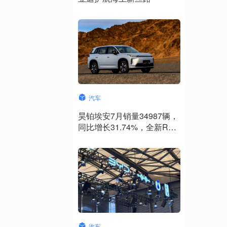
汽车
昊铂埃安7月销量34987辆，
同比增长31.74%，全新Ray
系列蓄势待发
汽车