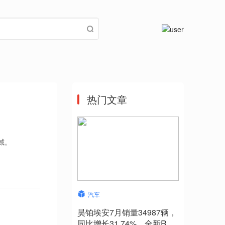
热门文章
域。
汽车
昊铂埃安7月销量34987辆，
同比增长31.74%，全新Ray