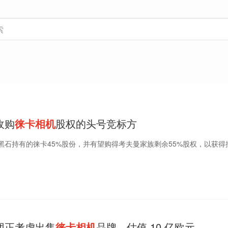
收购
徕卡相机
股权的头号竞标方
黑石持有的徕卡45%股份，并有望购得考夫曼家族剩余55%股权，以获得
团正考虑出售
徕卡相机
品牌，估值 10 亿欧元