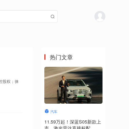
热门文章
控股权；徕
汽车
11.59万起！深蓝S05新款上
市，激光雷达直接标配