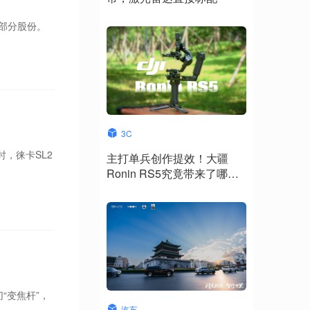
部分股份。
3C
时，徕卡SL2
主打单兵创作提效！大疆
Ronin RS5究竟带来了哪些
升级？
“变焦杆”，
汽车