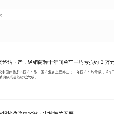
版
虎终结国产，经销商称十年间单车平均亏损约 3 万
豹路虎中国停售所有国产车型，国产业务全面终止；十年国产车均亏损，单车
采购致渠道萎缩近六成。
海报抄袭路虎致歉：审核把关不严