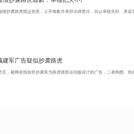
X海报抄袭路虎揽运创意，公开致歉并承担法律责任，自认审核失职，承诺
魏建军广告疑似抄袭路虎
军代言，被网友指创意抄袭其为路虎揽胜运动版设计的广告，二者构图、色