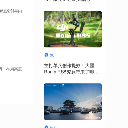
加强原创与内
3C
主打单兵创作提效！大疆
调、布局高度
Ronin RS5究竟带来了哪些
升级？
汽车