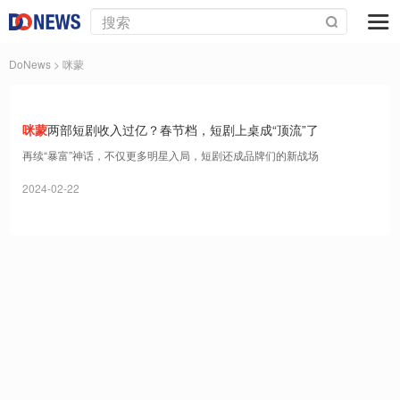
DoNews
> 咪蒙
咪蒙
两部短剧收入过亿？春节档，短剧上桌成“顶流”了
再续“暴富”神话，不仅更多明星入局，短剧还成品牌们的新战场
2024-02-22