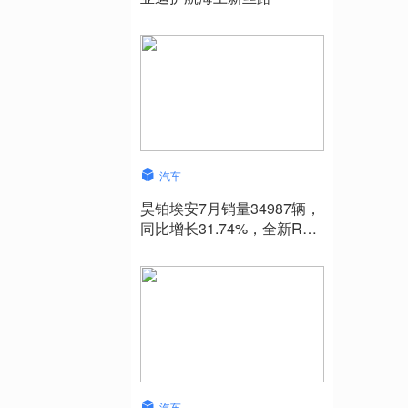
汽车
昊铂埃安7月销量34987辆，
同比增长31.74%，全新Ray
系列蓄势待发
汽车