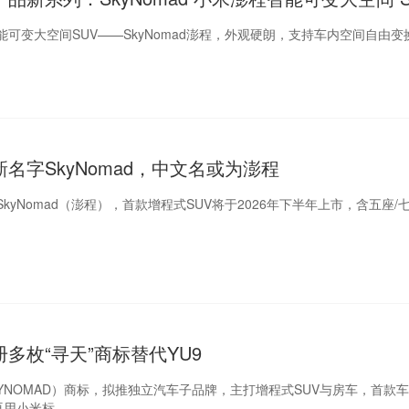
可变大空间SUV——SkyNomad澎程，外观硬朗，支持车内空间自由变
名字SkyNomad，中文名或为澎程
kyNomad（澎程），首款增程式SUV将于2026年下半年上市，含五座/
多枚“寻天”商标替代YU9
KYNOMAD）商标，拟推独立汽车子品牌，主打增程式SUV与房车，首款车
再用小米标。