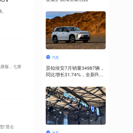
换。
汽车
七座版，七座
昊铂埃安7月销量34987辆，
同比增长31.74%，全新Ray
系列蓄势待发
型“昆仑
汽车