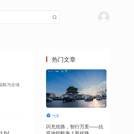
热门文章
续航与全域
汽车
闪充丝路，智行万里——比
UV
亚迪护航海上新丝路