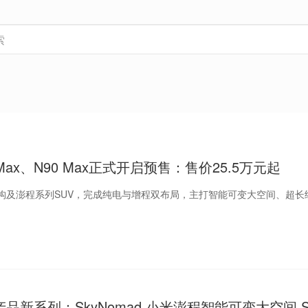
Max、N90 Max正式开启预售：售价25.5万元起
构及澎程系列SUV，完成纯电与增程双布局，主打智能可变大空间、超长
品新系列：SkyNomad 小米澎程智能可变大空间 S