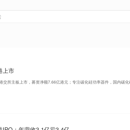
港上市
在港交所主板上市，募资净额7.66亿港元；专注碳化硅功率器件，国内碳
IPO：年营收3.1亿亏3.4亿