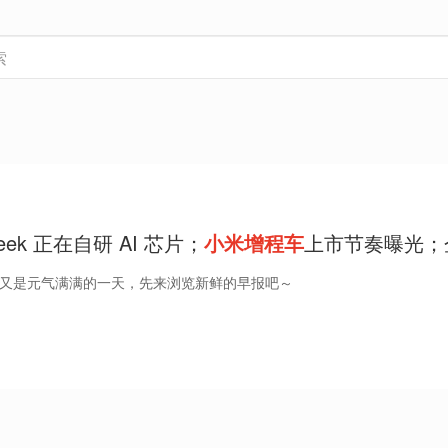
eek 正在自研 AI 芯片；
小米增程车
上市节奏曝光；
广西险情｜Do早报
好，又是元气满满的一天，先来浏览新鲜的早报吧～