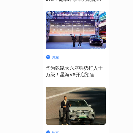
驾ADS 5
汽车
华为乾崑大六座强势打入十
万级！星海V6开启预售
10.49万元起
汽车