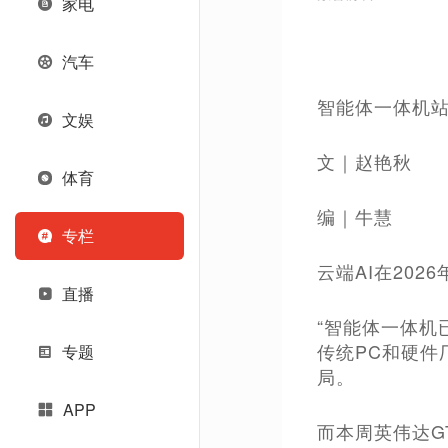
家电
汽车
智能体一体机
文娱
文｜赵艳秋
体育
编｜牛慧
专栏
云端AI在20
直播
“智能体一体机
传统PC和硬件
专题
局。
APP
而本周英伟达G