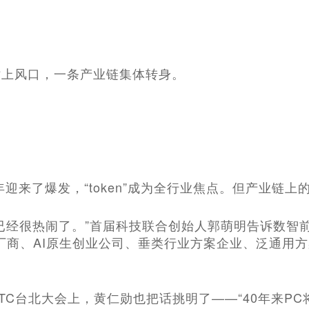
站上风口，一条产业链集体转身。
26年迎来了爆发，“token”成为全行业焦点。但产业链
已经很热闹了。”首届科技联合创始人郭萌明告诉数智
厂商、AI原生创业公司、垂类行业方案企业、泛通用
TC台北大会上，黄仁勋也把话挑明了——“40年来P