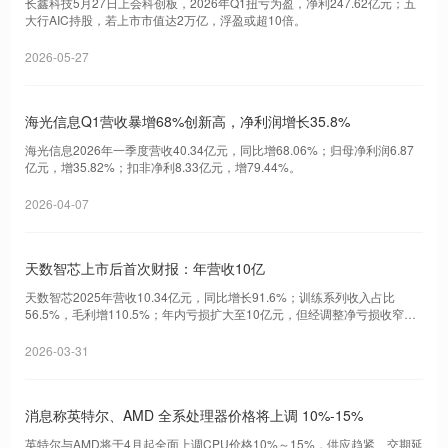
长鑫科技5月27日上会科创板，2026年Q1扭亏为盈，净利247.62亿元；五
大行AIC持股，若上市市值达2万亿，浮盈或超10倍。
2026-05-27
海光信息Q1营收暴增68%创新高，净利润增长35.8%
海光信息2026年一季度营收40.34亿元，同比增68.06%；归母净利润6.87
亿元，增35.82%；扣非净利8.33亿元，增79.44%。
2026-04-07
天数智芯上市后首次财报：年营收10亿
天数智芯2025年营收10.34亿元，同比增长91.6%；训练系列收入占比
56.5%，毛利增110.5%；年内亏损扩大至10亿元，但经调整净亏损收窄
32.1%。
2026-03-31
消息称英特尔、AMD 全系处理器价格将上调 10%-15%
英特尔与AMD将于4月起全面上调CPU价格10%～15%，供应趋紧、交期延