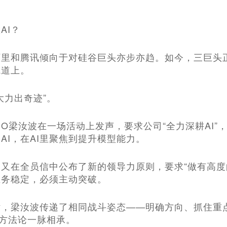
AI？
里和腾讯倾向于对硅谷巨头亦步亦趋。如今，三巨头正
轨道上。
大力出奇迹”。
EO梁汝波在一场活动上发声，要求公司“全力深耕AI”，
AI，在AI里聚焦到提升模型能力。
又在全员信中公布了新的领导力原则，要求“做有高度的
业务稳定，必须主动突破。
话，梁汝波传递了相同战斗姿态——明确方向、抓住重
”方法论一脉相承。