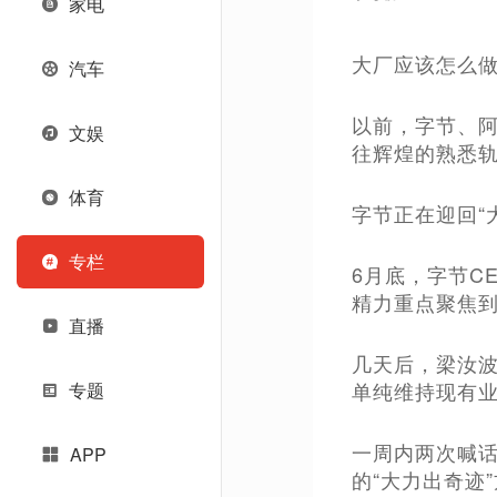
家电
大厂应该怎么做
汽车
以前，字节、阿
文娱
往辉煌的熟悉
体育
字节正在迎回“
专栏
6月底，字节C
精力重点聚焦到
直播
几天后，梁汝波
单纯维持现有
专题
一周内两次喊
APP
的“大力出奇迹