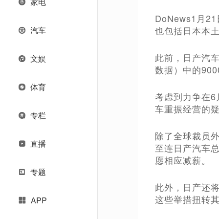
家电
DoNews1
也包括日本本土
汽车
此前，日产汽车
文娱
数据）中的900
体育
考虑到力争在6
车重振经营的
专栏
除了全球裁员
直播
至连日产汽车总
愿相应减薪。
专题
此外，日产还将
这些举措扭转
APP