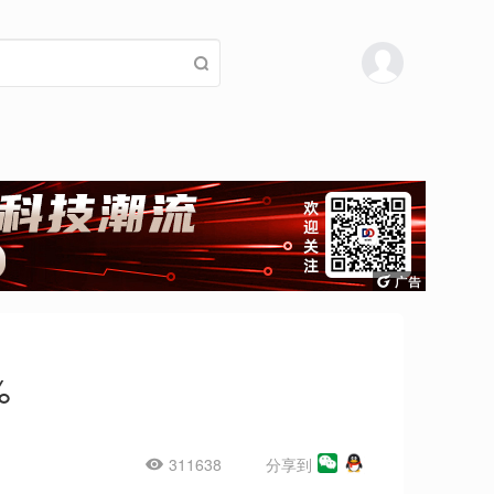
%
311638
分享到