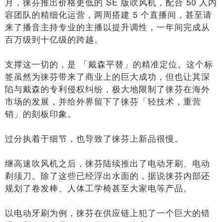
月，徕芬推出价格更低的 SE 版吹风机，配合 50 人内
容团队的精细化运营，两周搭建 5 个直播间，甚至请
来了播音主持专业的主播以提升调性，一年间完成从
百万级到十亿级的跨越。
支撑这一切的，是 「戴森平替」的精准定位。这个标
签虽然为徕芬带来了商业上的巨大成功，但也让其深
陷与戴森的专利侵权纠纷，极大地限制了徕芬在海外
市场的发展，并给外界留下了徕芬「轻技术，重营
销」的刻板印象。
过分执着于细节，也导致了徕芬上新品很慢。
继高速吹风机之后，徕芬陆续推出了电动牙刷、电动
剃须刀。除了这些已经浮出水面的，据说徕芬内部还
规划了卷发棒、人体工学椅甚至大家电等产品。
以电动牙刷为例，徕芬在供应链上犯了一个巨大的错