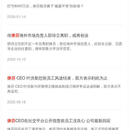
巨亏8000万后，徕芬能否撕下“戴森平替”的标签？
2026-01-14
传
徕芬
海外市场负责人邵诗立离职，或将创业
邵诗立任职不足一年后离职徕芬，曾任海外市场负责人，此前在云鲸、贝恩
等企业担任要职，拥有耶鲁大学法学背景。
2025-10-10
徕芬
CEO 叶洪新怼前员工风波结束，双方表示到此为止
徕芬 CEO 叶洪新与评测博主楼斌就剃须刀测评争议达成和解，双方表示不
再追究。
2025-08-18
徕芬
CEO在社交平台公开指责前员工没良心 公司最新回应
徕芬回应前员工潘坚争议，称其违约并掌握录音证据，将正式回应视频谬