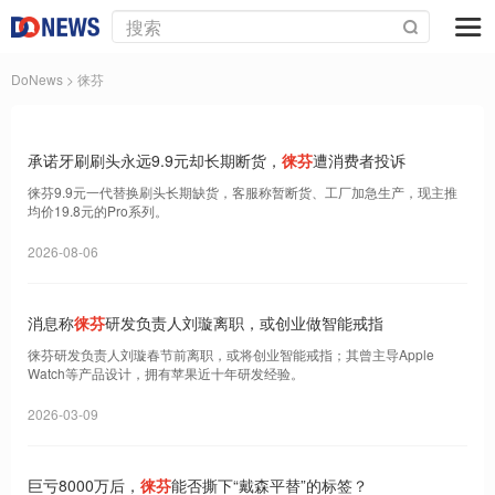
DoNews
> 徕芬
承诺牙刷刷头永远9.9元却长期断货，
徕芬
遭消费者投诉
徕芬9.9元一代替换刷头长期缺货，客服称暂断货、工厂加急生产，现主推
均价19.8元的Pro系列。
2026-08-06
消息称
徕芬
研发负责人刘璇离职，或创业做智能戒指
徕芬研发负责人刘璇春节前离职，或将创业智能戒指；其曾主导Apple
Watch等产品设计，拥有苹果近十年研发经验。
2026-03-09
巨亏8000万后，
徕芬
能否撕下“戴森平替”的标签？