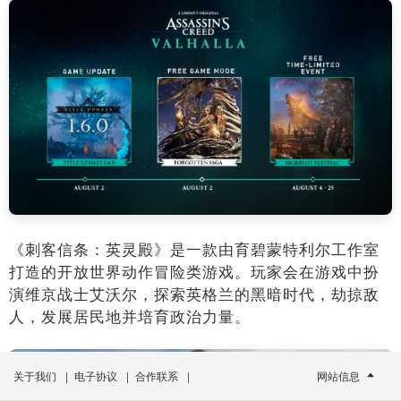
《刺客信条：英灵殿》是一款由育碧蒙特利尔工作室
打造的开放世界动作冒险类游戏。玩家会在游戏中扮
演维京战士艾沃尔，探索英格兰的黑暗时代，劫掠敌
人，发展居民地并培育政治力量。
关于我们
|
电子协议
|
合作联系
|
网站信息