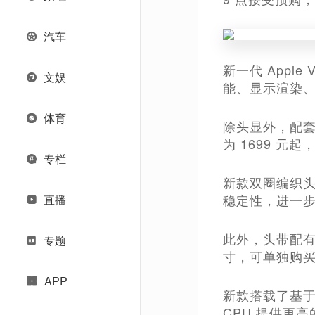
汽车
新一代 Appl
文娱
能、显示渲染、A
体育
除头显外，配套的
为 1699 元
专栏
新款双圈编织头
稳定性，进一
直播
此外，头带配
专题
寸，可单独购买并
APP
新款搭载了基于第
CPU 提供更