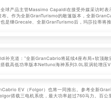
球产品主管Massimo Capaldi在接受外媒采访时表示
发布。作为全新GranTurismo的敞篷版本，全新Gra
是继Grecale、全新GranTurismo后，玛莎拉
apaldi补充道：”全新GranCabrio将延续4座布局+软顶
载高低功率版本Nettuno海神系列3.0L双涡轮增压
Cabrio EV（Folgor）也将一同推出。参考全新GranT
smo Folgor搭载三电机系统，最大功率超过760马力
。