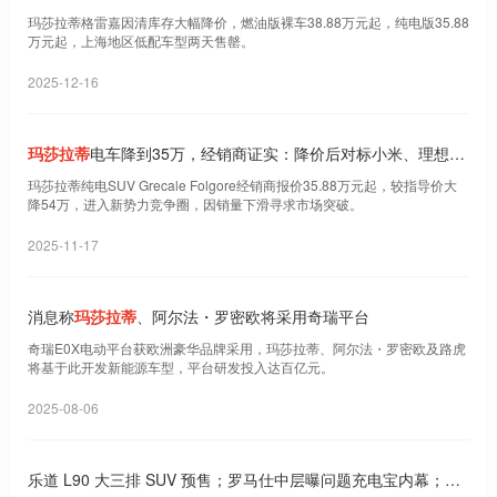
玛莎拉蒂格雷嘉因清库存大幅降价，燃油版裸车38.88万元起，纯电版35.88
万元起，上海地区低配车型两天售罄。
2025-12-16
玛莎拉蒂
电车降到35万，经销商证实：降价后对标小米、理想、
问界等
玛莎拉蒂纯电SUV Grecale Folgore经销商报价35.88万元起，较指导价大
降54万，进入新势力竞争圈，因销量下滑寻求市场突破。
2025-11-17
消息称
玛莎拉蒂
、阿尔法・罗密欧将采用奇瑞平台
奇瑞E0X电动平台获欧洲豪华品牌采用，玛莎拉蒂、阿尔法・罗密欧及路虎
将基于此开发新能源车型，平台研发投入达百亿元。
2025-08-06
乐道 L90 大三排 SUV 预售；罗马仕中层曝问题充电宝内幕；零