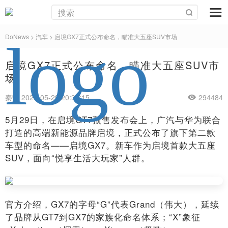
DoNews
>
汽车
>
启境GX7正式公布命名，瞄准大五座SUV市场
启境GX7正式公布命名，瞄准大五座SUV市
场
秦宁 2026-05-29 20:36:15
294484
5月29日，在启境GT7预售发布会上，广汽与华为联合
打造的高端新能源品牌启境，正式公布了旗下第二款
车型的命名——启境GX7。新车作为启境首款大五座
SUV，面向“悦享生活大玩家”人群。
官方介绍，GX7的字母“G”代表Grand（伟大），延续
了品牌从GT7到GX7的家族化命名体系；“X”象征