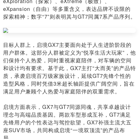
eXploration（探索）、eXtreme（极致）、
eXpansion（自由）等多重含义，表达品牌不设限的
探索精神；数字“7”则表明其与GT7同属7系产品序列。
目标人群上，启境GX7主要面向处于人生进阶阶段的
用户群体。这部分人群被定义为“悦享生活大玩家”，他
们保持个人热爱，同时重视家庭陪伴，对车辆的空间
和设计均有要求。基于此，GX7主打“大而美”的产品特
质，承袭启境百万级家族设计，延续GT7先锋个性的
造型风格，同时凭借3米超长轴距提供广阔空间，旨在
满足用户兼顾个人热爱与家庭陪伴的双重需求。
启境方面表示，GX7与GT7同源同魂，共享卓越设计
理念与高端品质基因。两款车型形成互补，GT7满足
先锋用户的个性表达与驾控欲望，GX7补强主流大五
座SUV市场，共同构成启境“一境双顶流”的产品布
局。