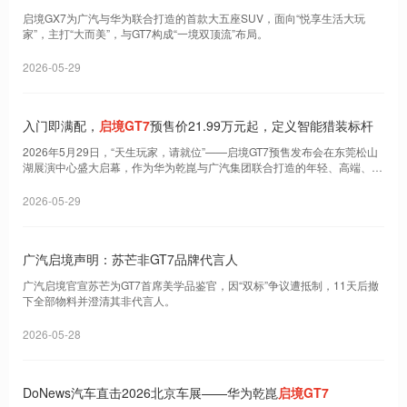
启境GX7为广汽与华为联合打造的首款大五座SUV，面向“悦享生活大玩
家”，主打“大而美”，与GT7构成“一境双顶流”布局。
2026-05-29
入门即满配，
启境GT7
预售价21.99万元起，定义智能猎装标杆
2026年5月29日，“天生玩家，请就位”——启境GT7预售发布会在东莞松山
湖展演中心盛大启幕，作为华为乾崑与广汽集团联合打造的年轻、高端、可
信赖智能
2026-05-29
广汽启境声明：苏芒非GT7品牌代言人
广汽启境官宣苏芒为GT7首席美学品鉴官，因“双标”争议遭抵制，11天后撤
下全部物料并澄清其非代言人。
2026-05-28
DoNews汽车直击2026北京车展——华为乾崑
启境GT7