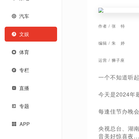
汽车
作者 / 张 特
文娱
编辑 / 朱 婷
体育
运营 / 狮子座
专栏
一个不知道听
直播
今天是2024
专题
每逢佳节办晚
APP
央视总台、湖
音美好惊喜夜…