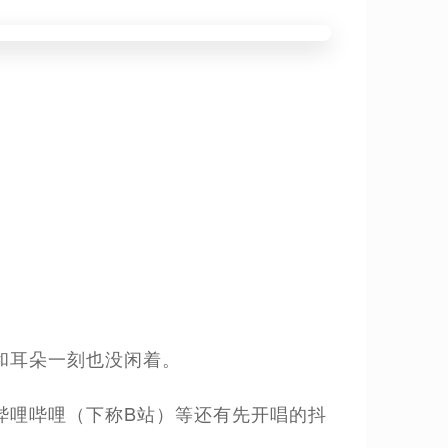
和耳朵一刻也没闲着。
哔哩哔哩（下称B站）等还有先开唱的抖