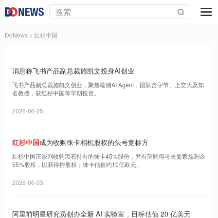
DoNews
> 红杉中国
消息称飞书产品副总裁施凯文投身AI创业
飞书产品副总裁施凯文创业，聚焦端侧AI Agent，团队含字节、上交大及知
名教授，获红杉中国等早期投资。
2026-06-25
红杉中国
成为收购徕卡相机股权的头号竞标方
红杉中国正谈判收购黑石持有的徕卡45%股份，并有望购得考夫曼家族剩余
55%股权，以获得控股权；徕卡估值约10亿欧元。
2026-06-03
阿里前明星研究员创办全新 AI 实验室，目标估值 20 亿美元