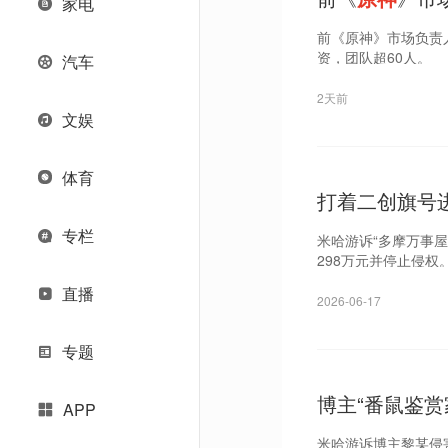
家电
前《原神》市场负责
资，团队超60人。
汽车
2天前
文娱
体育
打着二创旗号
专栏
米哈游诉“多摩万事
298万元并停止侵权
直播
2026-06-17
专题
博主“番鼠鉴赏
APP
米哈游诉博主黎某侵