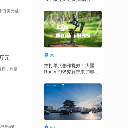
千万美元融
3C
万元
主打单兵创作提效！大疆
侵权，判赔
Ronin RS5究竟带来了哪些
升级？
诋毁游戏、
汽车