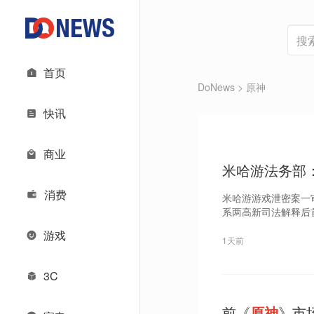
首页
DoNews
> 原神
快讯
商业
米哈游法务部
消费
米哈游游戏泄密案一
系两高新司法解释后
游戏
1天前
3C
前《
原神
》市