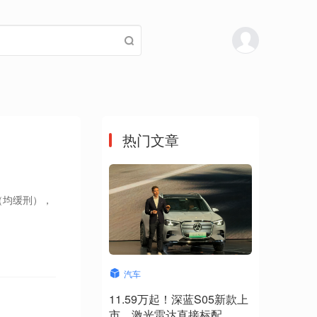
热门文章
刑
（均缓刑），
汽车
11.59万起！深蓝S05新款上
市，激光雷达直接标配