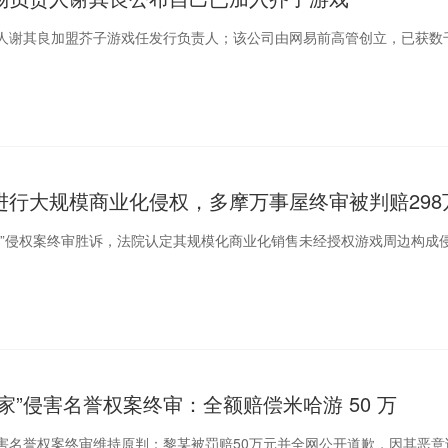
人谢其良加盟芥子游戏任发行负责人；该公司由网易前高管创立，已获数
进行大规模商业化侵权，多摩万事屋终审被判赔298
屋”侵权案终审胜诉，法院认定其规模化商业化销售未经授权游戏周边构成
。
家”侵害名誉权案终审：全额赔偿米哈游 50 万
害名誉权案终审维持原判：黎某被罚赔50万元并全网公开道歉，因其恶意