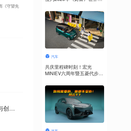
500强第91位
而《守望先
汽车
共庆里程碑时刻！宏光
MINIEV六周年暨五菱代步车
300万用户盛典8月7日将登
陆成都
与创
汽车