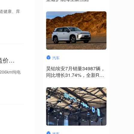
渠道健康、库
汽车
益价
昊铂埃安7月销量34987辆，
206km纯电
同比增长31.74%，全新Ray
系列蓄势待发
汽车