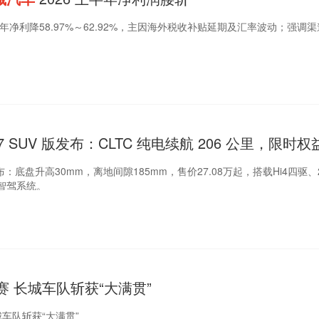
半年净利降58.97%～62.92%，主因海外税收补贴延期及汇率波动；强调
 SUV 版发布：CLTC 纯电续航 206 公里，限时权
布：底盘升高30mm，离地间隙185mm，售价27.08万起，搭载Hi4四驱、
t 3智驾系统。
力赛 长城车队斩获“大满贯”
城车队斩获“大满贯”