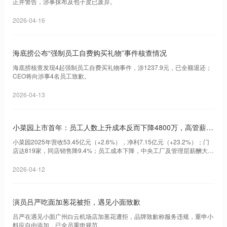
正并警告，涉事抹布及包子皮已废弃。
2026-04-16
海底捞公布“强制员工自费购买礼物”事件核查情况
海底捞核查发现4起强制员工自费买礼物事件，涉1237.9元，已全额退还；
CEO将向涉事4名员工致歉。
2026-04-13
小菜园上市首年：员工人数上升成本反而下降4800万，高管薪酬
翻倍
小菜园2025年营收53.45亿元（+2.6%），净利7.15亿元（+23.2%）；门
店达819家，同店销售降9.4%；员工成本下降，中央工厂及管理层薪酬大幅
增长。
2026-04-12
演员吕严吃面加葱花被拒，遇见小面致歉
吕严在遇见小面广州白云机场店加葱花遭拒，品牌致歉称服务违规，重申小
料应自由添加，已全员重申规范。