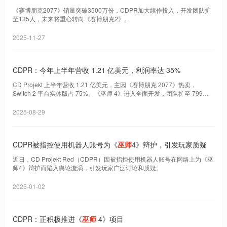
《赛博朋克2077》销量突破3500万份，CDPR加大续作投入，开发团队扩
至135人，未来将重心转向《赛博朋克2》。
2025-11-27
CDPR：今年上半年营收 1.21 亿美元，利润率达 35%
CD Projekt 上半年营收 1.21 亿美元，主因《赛博朋克 2077》热卖，
Switch 2 平台实体版占 75%。《巫师 4》进入全面开发，团队扩至 799
人，444 人专注该项目。《赛博朋克 2077》续作处于前期制作。GOG 仍未
盈
2025-08-29
CDPR被指控使用机器人账号为《
巫师
4》辩护，引发玩家质疑
近日，CD Projekt Red（CDPR）因被指控使用机器人账号在网络上为《巫
师4》辩护而陷入舆论漩涡，引发玩家广泛讨论和质疑。
2025-01-02
CDPR：正积极推进《
巫师
4》项目