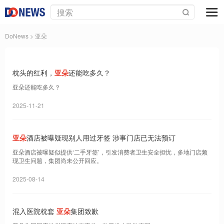
DoNews
> 亚朵
枕头的红利，
亚朵
还能吃多久？
亚朵还能吃多久？
2025-11-21
亚朵
酒店被曝疑现别人用过牙签 涉事门店已无法预订
亚朵酒店被曝疑似提供‘二手牙签’，引发消费者卫生安全担忧，多地门店频
现卫生问题，集团尚未公开回应。
2025-08-14
混入医院枕套
亚朵
集团致歉