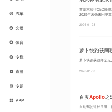
前毫末智行CEO顾维
汽车
2025年因毫末困境
2026-01-28
文娱
体育
萝卜快跑获阿
专栏
萝卜快跑获迪拜全无
直播
2026-01-08
专题
百度
Apollo
之
APP
自动驾驶道长且阻，百