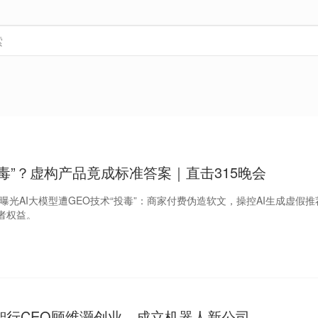
投毒”？虚构产品竟成标准答案｜直击315晚会
5晚会曝光AI大模型遭GEO技术“投毒”：商家付费伪造软文，操控AI生成虚假
者权益。
智行CEO顾维灏创业，成立机器人新公司