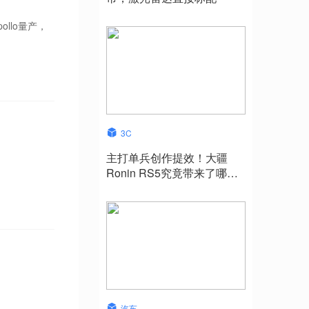
llo量产，
3C
主打单兵创作提效！大疆
Ronin RS5究竟带来了哪些
升级？
汽车