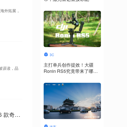
及海外拓展，
3C
主打单兵创作提效！大疆
被误读，品
Ronin RS5究竟带来了哪些
升级？
6 款奇瑞
汽车