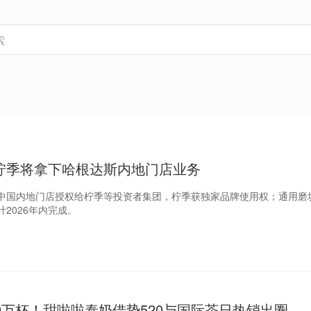
柠季将拿下哈根达斯内地门店业务
中国内地门店授权给柠季等投资者集团，柠季获独家品牌使用权；通用磨
2026年内完成。
0万杯！甜啦啦泰奶借势520与国际茶日热销出圈