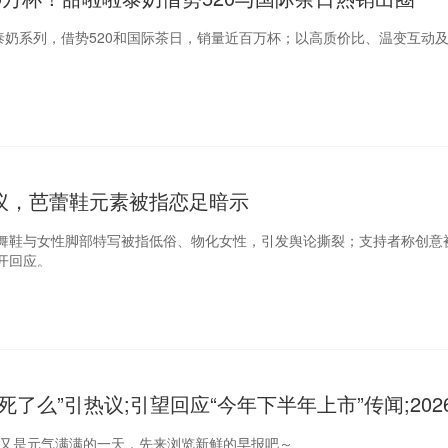
新泰奶系列，借势520和国际茶日，销量近百万杯；以高质价比、温变互动
。
议，芭蕾鞋元素被指恋足暗示
舞鞋与女性脚部特写被指低俗、物化女性，引发舆论撕裂；支持者称创意
开回应。
“死了么”引热议;引望回应“今年下半年上市”传闻;202
蚁纯电小车上市｜Do早报
好，又是元气满满的一天，先来浏览新鲜的早报吧～