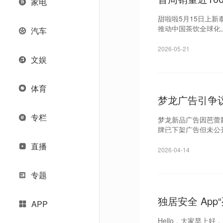
家电
甜啦啦5月15日上
推动中国茶饮全球化
汽车
2026-05-21
文娱
体育
梦龙广告引争
专栏
梦龙新品广告因芭蕾
牌已下架广告但未公
直播
2026-04-14
专题
独居安全 App
APP
冰淇淋
/ 小蚂
Hello，大家早上