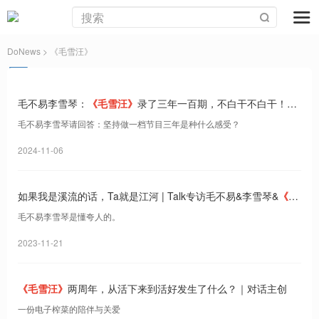
DoNews
> 《毛雪汪》
毛不易李雪琴：
《毛雪汪》
录了三年一百期，不白干不白干！｜
Talk独家探班
毛不易李雪琴请回答：坚持做一档节目三年是种什么感受？
2024-11-06
如果我是溪流的话，Ta就是江河 | Talk专访毛不易&李雪琴&
《毛
雪汪》
毛不易李雪琴是懂夸人的。
2023-11-21
《毛雪汪》
两周年，从活下来到活好发生了什么？｜对话主创
一份电子榨菜的陪伴与关爱