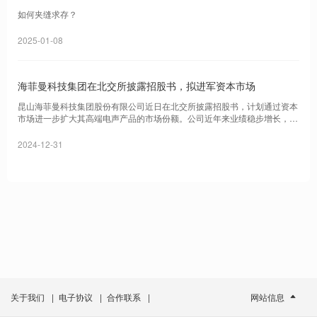
如何夹缝求存？
2025-01-08
海菲曼科技集团在北交所披露招股书，拟进军资本市场
昆山海菲曼科技集团股份有限公司近日在北交所披露招股书，计划通过资本
市场进一步扩大其高端电声产品的市场份额。公司近年来业绩稳步增长，控
股股东边仿及其一致行动人控制公司85.03%的股份表决权。
2024-12-31
关于我们
|
电子协议
|
合作联系
|
网站信息