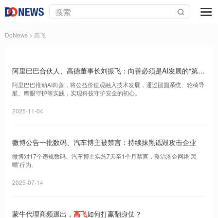
DoNews
> 高飞
阿里巴巴合伙人、高德董事长刘振飞：向善必须是AI发展的“第一
性原理”
阿里巴巴推动AI向善，将公益价值观融入技术发展，通过团圆系统、轮椅导
航、鹰眼守护等实践，实现科技守护安全的初心。
2025-11-04
微博公告一批数码、汽车博主被禁言：持续抹黑诋毁攻击企业
微博对17个违规数码、汽车博主实施7天至1个月禁言，整治涉企网络‘黑
嘴’行为。
2025-07-14
蒙牛代理商频退出，
高飞
如何打赢翻身仗？