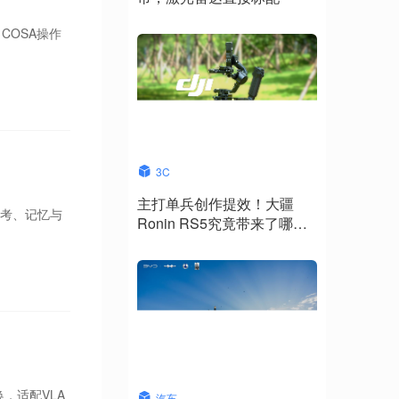
COSA操作
3C
主打单兵创作提效！大疆
思考、记忆与
Ronin RS5究竟带来了哪些
升级？
，适配VLA
汽车