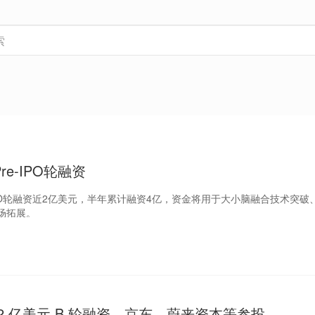
re-IPO轮融资
IPO轮融资近2亿美元，半年累计融资4亿，资金将用于大小脑融合技术突破
场拓展。
 2 亿美元 B 轮融资，京东、蔚来资本等参投